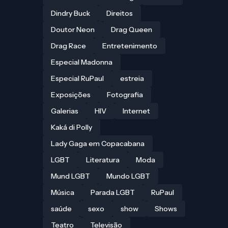
Dindry Buck
Direitos
Doutor Neon
Drag Queen
Drag Race
Entretenimento
Especial Madonna
Especial RuPaul
estreia
Exposições
Fotografia
Galerias
HIV
Internet
Kaká di Polly
Lady Gaga em Copacabana
LGBT
Literatura
Moda
Mund LGBT
Mundo LGBT
Música
Parada LGBT
RuPaul
saúde
sexo
show
Shows
Teatro
Televisão