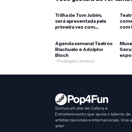
Trilha de Tom Jobim,
Teatr
será apresentada pela
come
primeira vez com
com 
coreografia da Cia de
Ram
Ballet Dalal Achcar
Agenda semanal Teatros
Muse
Riachuelo e Adolpho
Sexua
Bloch
expo
enve
Postagem Anterior
em p
Para
Somos um site de Cultura e
Entretenimento que apoia o talento de
artistas nacionais e internacionais. Viva a
arte!