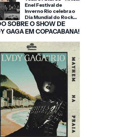
e Tecnologia trazendo
Enel Festival de
uma crônica moderna
Inverno Rio celebra o
sobre o amor nos
Dia Mundial do Rock
O SOBRE O SHOW DE
tempos atuais
com line-up que reúne
grandes nomes do
Y GAGA EM COPACABANA!
gênero