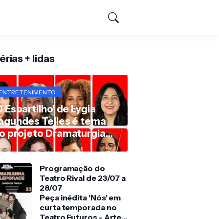
rias + lidas
ENTRETENIMENTO
O Espartilho' de Lygia
agundes Telles é tema
o projeto Dramaturgia
m Leituras
Programação do
Teatro Rival de 23/07 a
28/07
Peça inédita 'Nós' em
curta temporada no
Teatro Futuros - Arte