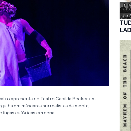
TUD
LAD
 Teatro apresenta no Teatro Cacilda Becker um
gulha em máscaras surrealistas da mente,
e fugas eufóricas em cena.