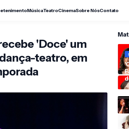
retenimento
Música
Teatro
Cinema
Sobre Nós
Contato
Maté
 recebe 'Doce' um
 dança-teatro, em
'
mporada
F
d
e