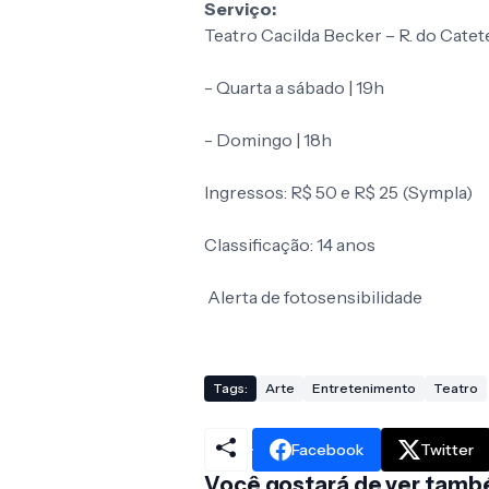
Serviço:
Teatro Cacilda Becker – R. do Catete
- Quarta a sábado | 19h
- Domingo | 18h
Ingressos: R$ 50 e R$ 25 (Sympla)
Classificação: 14 anos
Alerta de fotosensibilidade
Tags:
Arte
Entretenimento
Teatro
Facebook
Twitter
Você gostará de ver també