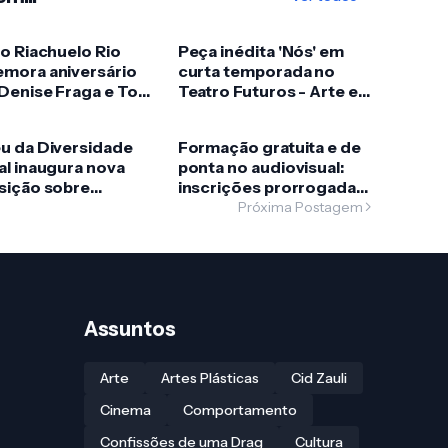
o Riachuelo Rio
Peça inédita 'Nós' em
mora aniversário
curta temporada no
Denise Fraga e Toni
Teatro Futuros - Arte e
os
Tecnologia trazendo
uma crônica moderna
u da Diversidade
Formação gratuita e de
sobre o amor nos
l inaugura nova
ponta no audiovisual:
tempos atuais
sição sobre
inscrições prorrogadas
lhecimento LGBT+
para o São Paulo
Próxima Postagem
arceria com a
Audiovisual Hub –
daSP
Mostra Paulo Gustavo
Assuntos
Arte
Artes Plásticas
Cid Zauli
Cinema
Comportamento
Confissões de uma Drag
Cultura