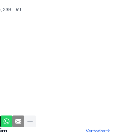
, 338 – RJ
m...
Ver todos