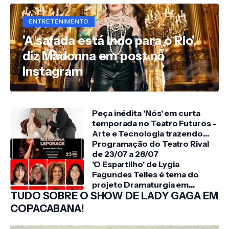
ENTRETENIMENTO
'A safada está indo para o Rio',
diz Madonna em post no
Instagram
Peça inédita 'Nós' em curta
temporada no Teatro Futuros -
Arte e Tecnologia trazendo
uma crônica moderna sobre o
Programação do Teatro Rival
amor nos tempos atuais
de 23/07 a 28/07
'O Espartilho' de Lygia
Fagundes Telles é tema do
projeto Dramaturgia em
TUDO SOBRE O SHOW DE LADY GAGA EM
Leituras
COPACABANA!