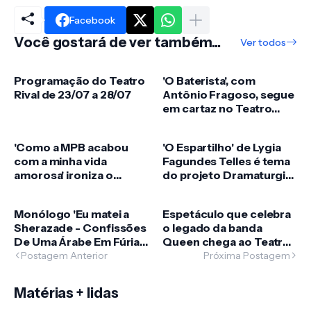
Facebook
Você gostará de ver também...
Ver todos
Programação do Teatro
'O Baterista', com
Rival de 23/07 a 28/07
Antônio Fragoso, segue
em cartaz no Teatro
Contemporâneo, em
Botafogo
'Como a MPB acabou
'O Espartilho' de Lygia
com a minha vida
Fagundes Telles é tema
amorosa' ironiza o
do projeto Dramaturgia
impacto de hits dos
em Leituras
anos 80 e 90 nos
Monólogo 'Eu matei a
Espetáculo que celebra
relacionamentos
Sherazade - Confissões
o legado da banda
De Uma Árabe Em Fúria'
Queen chega ao Teatro
coloca em cena o
Riachuelo Rio para
Postagem Anterior
Próxima Postagem
feminismo de uma das
apresentação única
protagonistas mais
Matérias + lidas
famosas da cultura
oriental