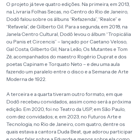
O projeto já teve quatro edições. Na primeira, em 2013,
na Livraria Folhas Secas, no Centro do Rio de Janeiro,
Dodô falou sobre os álbuns “Refazenda”, “Realce” e
“Refavela”, de Gilberto Gil. Para a segunda, em 2018, na
Janela Centro Cultural, Dodô levou o álbum “Tropicália
ou Panis et Circencis” – lançado por Caetano Veloso,
Gal Costa, Gilberto Gil, Nara Leão, Os Mutantes e Tom
Zé, acompanhados do maestro Rogério Duprat e dos
poetas Capinam e Torquato Neto – e deu uma aula
fazendo um paralelo entre o disco e a Semana de Arte
Moderna de 1922.
A terceira e a quarta tiveram outro formato, em que
Dodô recebeu convidados, assim como será a próxima
edição. Em 2020, foi no Teatro da USP, em São Paulo,
com dez convidados; e, em 2023, no Futuros Arte e
Tecnologia, no Rio de Janeiro, com quatro, dentre os
quais estava a cantora Duda Beat, que adorou participar
e poder falar sobre a Eduarda e menos sobre ela como